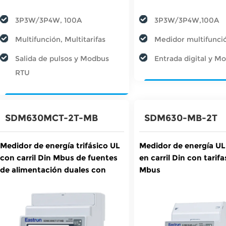
3P3W/3P4W, 100A
3P3W/3P4W,100A
Multifunción, Multitarifas
Medidor multifunci
Salida de pulsos y Modbus
Entrada digital y 
RTU
SDM630MCT-2T-MB
SDM630-MB-2T
Medidor de energía trifásico UL
Medidor de energía UL 
con carril Din Mbus de fuentes
en carril Din con tarif
de alimentación duales con
Mbus
1A/5A CT