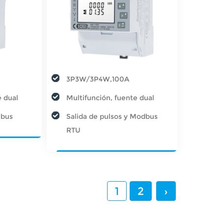
3P3W/3P4W,100A
e dual
Multifunción, fuente dual
Mbus
Salida de pulsos y Modbus
RTU
1
2
›