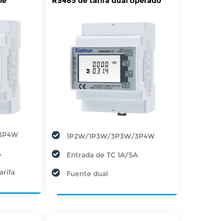
le
RS485 de tarifa dual operado
por CT
3P4W
1P2W/1P3W/3P3W/3P4W
A
Entrada de TC 1A/5A
arifa
Fuente dual