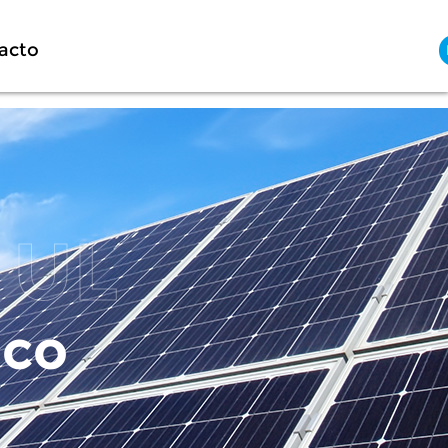
acto
ico