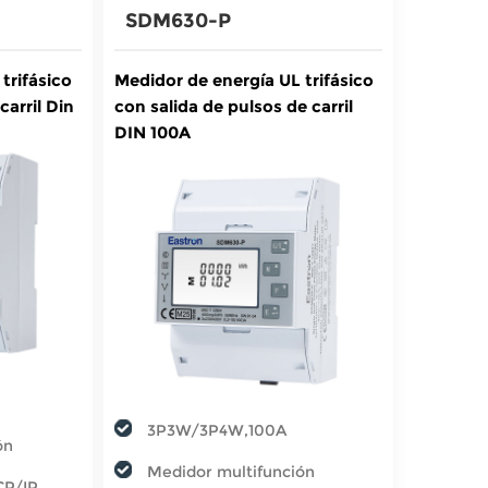
SDM630-P
trifásico
Medidor de energía UL trifásico
arril Din
con salida de pulsos de carril
DIN 100A
3P3W/3P4W,100A
ón
Medidor multifunción
CP/IP