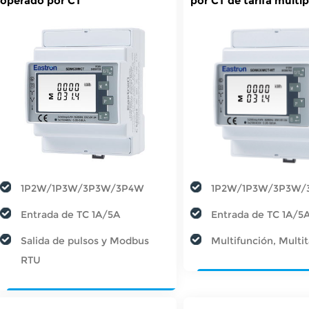
operado por CT
por CT de tarifa múltip
1P2W/1P3W/3P3W/3P4W
1P2W/1P3W/3P3W/
Entrada de TC 1A/5A
Entrada de TC 1A/5
Salida de pulsos y Modbus
Multifunción, Multit
RTU