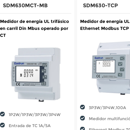
SDM630MCT-MB
SDM630-TCP
Medidor de energía UL trifásico
Medidor de energía UL 
en carril Din Mbus operado por
Ethernet Modbus TCP c
CT
3P3W/3P4W,100A
1P2W/1P3W/3P3W/3P4W
Medidor multifunci
Entrada de TC 1A/5A
Ethernet Modbus T