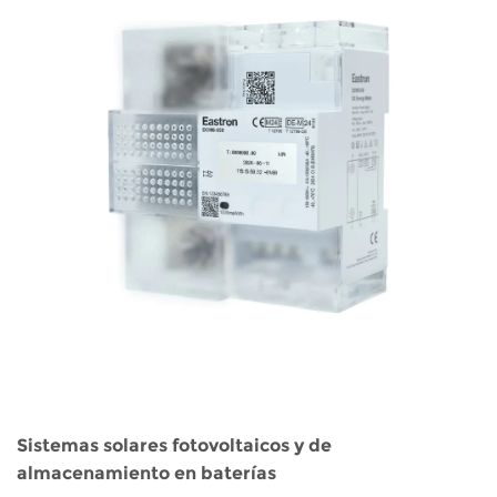
a
n
l
a
d
e
m
a
n
d
a
d
e
m
e
Sistemas solares fotovoltaicos y de
d
almacenamiento en baterías
i