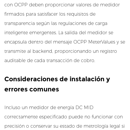
l
con OCPP deben proporcionar valores de medidor
a
firmados para satisfacer los requisitos de
v
transparencia según las regulaciones de carga
e
p
inteligente emergentes. La salida del medidor se
a
encapsula dentro del mensaje OCPP MeterValues ​​y se
r
transmite al backend, proporcionando un registro
a
auditable de cada transacción de cobro.
e
v
Consideraciones de instalación y
a
l
errores comunes
u
a
Incluso un medidor de energía DC MID
r
correctamente especificado puede no funcionar con
4
C
precisión o conservar su estado de metrología legal si