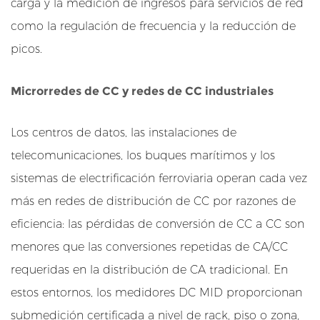
n
carga y la medición de ingresos para servicios de red
f
como la regulación de frecuencia y la reducción de
r
picos.
a
e
Microrredes de CC y redes de CC industriales
s
t
Los centros de datos, las instalaciones de
r
u
telecomunicaciones, los buques marítimos y los
c
sistemas de electrificación ferroviaria operan cada vez
t
más en redes de distribución de CC por razones de
u
eficiencia: las pérdidas de conversión de CC a CC son
r
menores que las conversiones repetidas de CA/CC
a
requeridas en la distribución de CA tradicional. En
d
e
estos entornos, los medidores DC MID proporcionan
c
submedición certificada a nivel de rack, piso o zona,