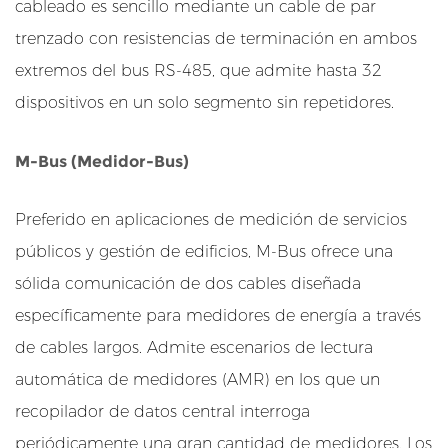
cableado es sencillo mediante un cable de par
t
r
trenzado con resistencias de terminación en ambos
i
extremos del bus RS-485, que admite hasta 32
a
dispositivos en un solo segmento sin repetidores.
l
e
M-Bus (Medidor-Bus)
s
3
Preferido en aplicaciones de medición de servicios
E
s
públicos y gestión de edificios, M-Bus ofrece una
p
sólida comunicación de dos cables diseñada
e
específicamente para medidores de energía a través
c
de cables largos. Admite escenarios de lectura
i
automática de medidores (AMR) en los que un
f
recopilador de datos central interroga
i
c
periódicamente una gran cantidad de medidores. Los