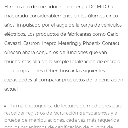
I
El mercado de medidores de energía DC MID ha
D
madurado considerablemente en los últimos cinco
p
años, impulsado por el auge de la carga de vehículos
a
r
eléctricos. Los productos de fabricantes como Carlo
a
Gavazzi, Eastron, Inepro Metering y Phoenix Contact
m
ofrecen ahora conjuntos de funciones que van
e
mucho más allá de la simple totalización de energía.
d
Los compradores deben buscar las siguientes
i
d
capacidades al comparar productos de la generación
o
actual:
r
e
Firma criptográfica de lecturas de medidores para
s
respaldar registros de facturación transparentes y a
d
prueba de manipulaciones, cada vez más requerida
e
por los organismos de certificación de puntos de