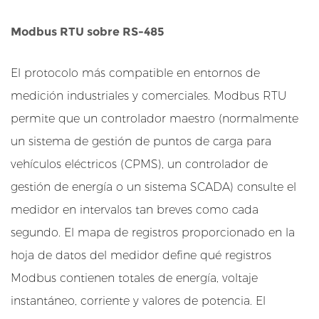
C
Modbus RTU sobre RS-485
y
r
El protocolo más compatible en entornos de
e
d
medición industriales y comerciales. Modbus RTU
e
permite que un controlador maestro (normalmente
s
un sistema de gestión de puntos de carga para
d
vehículos eléctricos (CPMS), un controlador de
e
gestión de energía o un sistema SCADA) consulte el
C
C
medidor en intervalos tan breves como cada
i
segundo. El mapa de registros proporcionado en la
n
hoja de datos del medidor define qué registros
d
Modbus contienen totales de energía, voltaje
u
instantáneo, corriente y valores de potencia. El
s