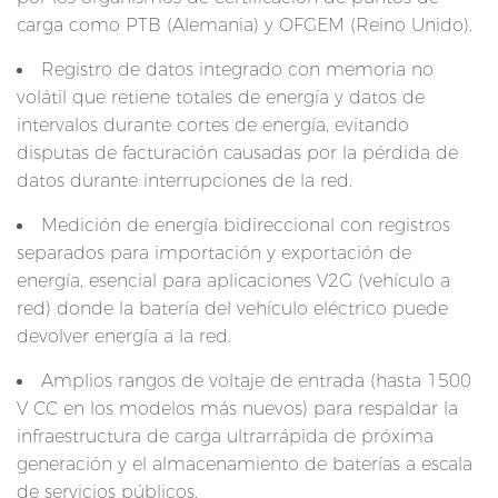
C
carga como PTB (Alemania) y OFGEM (Reino Unido).
C
Registro de datos integrado con memoria no
5
volátil que retiene totales de energía y datos de
P
intervalos durante cortes de energía, evitando
r
disputas de facturación causadas por la pérdida de
o
datos durante interrupciones de la red.
t
Medición de energía bidireccional con registros
o
separados para importación y exportación de
c
energía, esencial para aplicaciones V2G (vehículo a
o
red) donde la batería del vehículo eléctrico puede
l
devolver energía a la red.
o
s
Amplios rangos de voltaje de entrada (hasta 1500
V CC en los modelos más nuevos) para respaldar la
d
infraestructura de carga ultrarrápida de próxima
e
generación y el almacenamiento de baterías a escala
c
de servicios públicos.