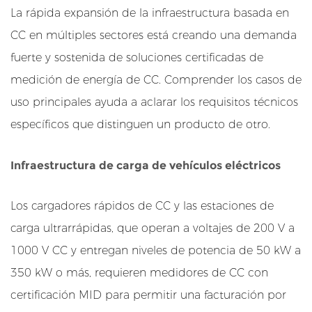
2
La rápida expansión de la infraestructura basada en
A
CC en múltiples sectores está creando una demanda
p
fuerte y sostenida de soluciones certificadas de
l
medición de energía de CC. Comprender los casos de
i
c
uso principales ayuda a aclarar los requisitos técnicos
a
específicos que distinguen un producto de otro.
c
i
Infraestructura de carga de vehículos eléctricos
o
n
Los cargadores rápidos de CC y las estaciones de
e
carga ultrarrápidas, que operan a voltajes de 200 V a
s
1000 V CC y entregan niveles de potencia de 50 kW a
p
r
350 kW o más, requieren medidores de CC con
i
certificación MID para permitir una facturación por
n