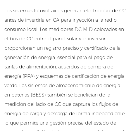
d
Los sistemas fotovoltaicos generan electricidad de CC
o
antes de invertirla en CA para inyección a la red o
r
e
consumo local. Los medidores DC MID colocados en
s
el bus de CC entre el panel solar y el inversor
M
proporcionan un registro preciso y certificado de la
I
generación de energía, esencial para el pago de
D
tarifas de alimentación, acuerdos de compra de
d
e
energía (PPA) y esquemas de certificación de energía
C
verde. Los sistemas de almacenamiento de energía
C
en baterías (BESS) también se benefician de la
2
medición del lado de CC que captura los flujos de
.
energía de carga y descarga de forma independiente,
1
lo que permite una gestión precisa del estado de
I