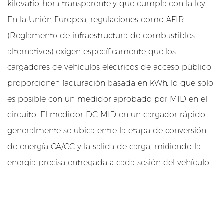
kilovatio-hora transparente y que cumpla con la ley.
c
En la Unión Europea, regulaciones como AFIR
i
(Reglamento de infraestructura de combustibles
p
a
alternativos) exigen específicamente que los
l
cargadores de vehículos eléctricos de acceso público
e
proporcionen facturación basada en kWh, lo que solo
s
es posible con un medidor aprobado por MID en el
q
circuito. El medidor DC MID en un cargador rápido
u
generalmente se ubica entre la etapa de conversión
e
i
de energía CA/CC y la salida de carga, midiendo la
m
energía precisa entregada a cada sesión del vehículo.
p
u
l
s