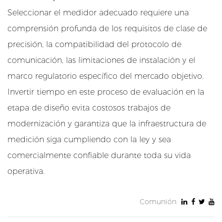
r
Seleccionar el medidor adecuado requiere una
a
comprensión profunda de los requisitos de clase de
c
precisión, la compatibilidad del protocolo de
i
comunicación, las limitaciones de instalación y el
ó
n
marco regulatorio específico del mercado objetivo.
d
Invertir tiempo en este proceso de evaluación en la
e
etapa de diseño evita costosos trabajos de
s
modernización y garantiza que la infraestructura de
i
medición siga cumpliendo con la ley y sea
s
t
comercialmente confiable durante toda su vida
e
operativa.
m
a
Comunión:
s
5