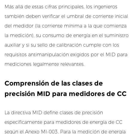
m
Más allá de estas cifras principales, los ingenieros
a
también deben verificar el umbral de corriente inicial
s
del medidor (la corriente mínima a la que comienza
s
o
la medición), su consumo de energía en el suministro
l
auxiliar y si su sello de calibración cumple con los
a
requisitos antimanipulación exigidos por el MID para
r
mediciones legalmente relevantes.
e
s
Comprensión de las clases de
f
o
precisión MID para medidores de CC
t
o
La directiva MID define clases de precisión
v
específicamente para medidores de energía de CC
o
l
según el Anexo MI-003. Para la medición de energía