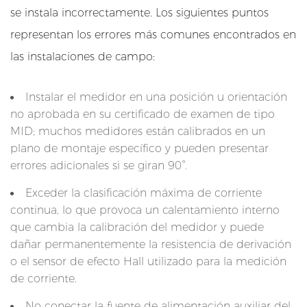
o
se instala incorrectamente. Los siguientes puntos
m
representan los errores más comunes encontrados en
p
las instalaciones de campo:
r
e
Instalar el medidor en una posición u orientación
n
no aprobada en su certificado de examen de tipo
s
MID; muchos medidores están calibrados en un
i
plano de montaje específico y pueden presentar
ó
errores adicionales si se giran 90°.
n
Exceder la clasificación máxima de corriente
d
continua, lo que provoca un calentamiento interno
e
que cambia la calibración del medidor y puede
l
dañar permanentemente la resistencia de derivación
a
o el sensor de efecto Hall utilizado para la medición
s
de corriente.
c
l
No conectar la fuente de alimentación auxiliar del