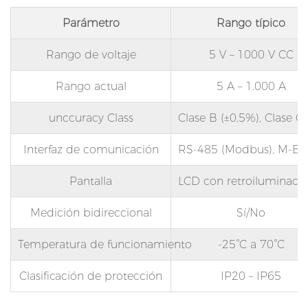
é
Parámetro
Rango típico
c
t
Rango de voltaje
5 V – 1000 V CC
r
Rango actual
5 A – 1.000 A
i
c
unccuracy Class
Clase B (±0,5%), Clase C
o
s
Interfaz de comunicación
RS-485 (Modbus), M-Bu
2
Pantalla
LCD con retroiluminación
.
2
Medición bidireccional
Sí/No
S
i
Temperatura de funcionamiento
-25°C a 70°C
s
t
Clasificación de protección
IP20 – IP65
e