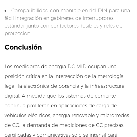
o
m
Compatibilidad con montaje en riel DIN para una
u
fácil integración en gabinetes de interruptores
n
estándar junto con contactores, fusibles y relés de
protección.
i
c
Conclusión
a
c
Los medidores de energía DC MID ocupan una
i
ó
posición crítica en la intersección de la metrología
n
legal, la electrónica de potencia y la infraestructura
e
digital. A medida que los sistemas de corriente
i
continua proliferan en aplicaciones de carga de
n
vehículos eléctricos, energía renovable y microrredes
t
e
de CC, la demanda de mediciones de CC precisas,
g
certificadas y comunicativas solo se intensificará.