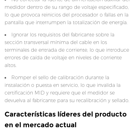
medidor dentro de su rango de voltaje especificado,
a
lo que provoca reinicios del procesador o fallas en la
s
pantalla que interrumpen la totalización de energía.
e
s
Ignorar los requisitos del fabricante sobre la
d
sección transversal mínima del cable en los
e
terminales de entrada de corriente, lo que introduce
p
errores de caída de voltaje en niveles de corriente
r
altos.
e
Romper el sello de calibración durante la
c
instalación o puesta en servicio, lo que invalida la
i
certificación MID y requiere que el medidor se
s
devuelva al fabricante para su recalibración y sellado.
i
Características líderes del producto
ó
n
en el mercado actual
M