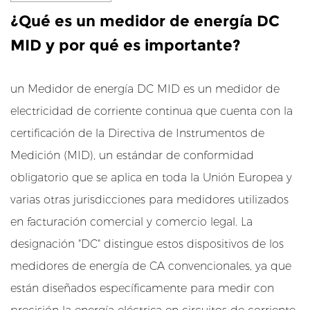
1
¿Qué es un medidor de energía DC
¿
Q
MID y por qué es importante?
Cero
u
é
un
Medidor de energía DC MID
es un medidor de
e
electricidad de corriente continua que cuenta con la
s
certificación de la Directiva de Instrumentos de
u
 - Hora De Una Sola Fase
n
Medición (MID), un estándar de conformidad
 - Hora De Tres Fases
m
obligatorio que se aplica en toda la Unión Europea y
e
varias otras jurisdicciones para medidores utilizados
d
en facturación comercial y comercio legal. La
l De Una Sola Fase
i
designación "DC" distingue estos dispositivos de los
d
l De Tres Fases
o
medidores de energía de CA convencionales, ya que
r
están diseñados específicamente para medir con
d