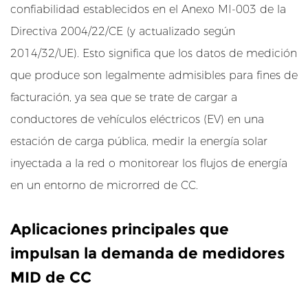
r
confiabilidad establecidos en el Anexo MI-003 de la
q
Directiva 2004/22/CE (y actualizado según
u
2014/32/UE). Esto significa que los datos de medición
é
e
que produce son legalmente admisibles para fines de
s
facturación, ya sea que se trate de cargar a
i
conductores de vehículos eléctricos (EV) en una
m
estación de carga pública, medir la energía solar
p
cleo Dividido
inyectada a la red o monitorear los flujos de energía
o
a
r
en un entorno de microrred de CC.
t
- 1
a
Aplicaciones principales que
n
impulsan la demanda de medidores
t
MID de CC
e
?