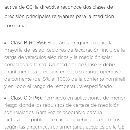
t
activa de CC, la directiva reconoce dos clases de
a
precisión principales relevantes para la medición
i
comercial:
c
o
Clase B (±0,5%):
El estándar requerido para la
s
mayoría de las aplicaciones de facturación, incluida la
y
carga de vehículos eléctricos y la medición solar
d
conectada a la red. Un medidor de Clase B debe
e
mantener esta precisión en todo su rango operativo
a
de corriente (del 5% al ​​100% de la corriente nominal)
l
y en todo el rango de temperatura especificado.
m
Clase C (±1%):
Permitido en aplicaciones de menor
a
riesgo donde los requisitos de certeza de medición
c
son relajados. Rara vez es aceptable para la
e
facturación pública de carga de vehículos eléctricos
n
según las directrices reglamentarias actuales de la UE.