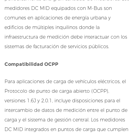
a
medidores DC MID equipados con M-Bus son
c
comunes en aplicaciones de energía urbana y
i
edificios de múltiples inquilinos donde la
o
infraestructura de medición debe interactuar con los
n
e
sistemas de facturación de servicios públicos.
s
t
Compatibilidad OCPP
é
c
Para aplicaciones de carga de vehículos eléctricos, el
n
Protocolo de punto de carga abierto (OCPP),
i
versiones 1.6J y 2.0.1, incluye disposiciones para el
c
intercambio de datos de medición entre el punto de
a
s
carga y el sistema de gestión central. Los medidores
c
DC MID integrados en puntos de carga que cumplen