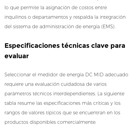
a
lo que permite la asignación de costos entre
r
inquilinos o departamentos y respalda la integración
g
del sistema de administración de energía (EMS).
a
d
e
Especificaciones técnicas clave para
v
evaluar
e
h
Seleccionar el medidor de energía DC MID adecuado
í
c
requiere una evaluación cuidadosa de varios
u
parámetros técnicos interdependientes. La siguiente
l
tabla resume las especificaciones más críticas y los
o
rangos de valores típicos que se encuentran en los
s
productos disponibles comercialmente:
e
l