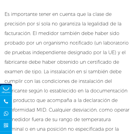
a
m
Es importante tener en cuenta que la clase de
i
precisión por sí sola no garantiza la legalidad de la
e
n
facturación. El medidor también debe haber sido
t
probado por un organismo notificado (un laboratorio
o
de pruebas independiente designado por la UE) y el
e
fabricante debe haber obtenido un certificado de
n
examen de tipo. La instalación en sí también debe
b
a
cumplir con las condiciones de instalación del
t
fabricante según lo establecido en la documentación
e
del producto que acompaña a la declaración de
r
conformidad MID. Cualquier desviación, como operar
í
el medidor fuera de su rango de temperatura
a
nominal o en una posición no especificada por la
s