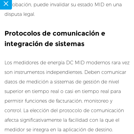
2
aprobación, puede invalidar su estado MID en una
.
disputa legal.
3
M
Protocolos de comunicación e
i
integración de sistemas
c
r
o
Los medidores de energía DC MID modernos rara vez
r
son instrumentos independientes. Deben comunicar
r
datos de medición a sistemas de gestión de nivel
e
superior en tiempo real o casi en tiempo real para
d
e
permitir funciones de facturación, monitoreo y
s
control. La elección del protocolo de comunicación
d
afecta significativamente la facilidad con la que el
e
medidor se integra en la aplicación de destino.
C