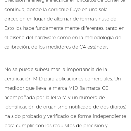
precisión la energía eléctrica en circuitos de corriente
ola Fase
e
continua, donde la corriente fluye en una sola
e
Fases
dirección en lugar de alternar de forma sinusoidal.
n
e
Esto los hace fundamentalmente diferentes, tanto en
r
el diseño del hardware como en la metodología de
t
g
calibración, de los medidores de CA estándar.
í
ontinua
a
D
No se puede subestimar la importancia de la
C
certificación MID para aplicaciones comerciales. Un
onal
M
medidor que lleva la marca MID (la marca CE
I
 Por El MID
acompañada por la letra M y un número de
D
identificación de organismo notificado de dos dígitos)
y
p
ha sido probado y verificado de forma independiente
o
para cumplir con los requisitos de precisión y